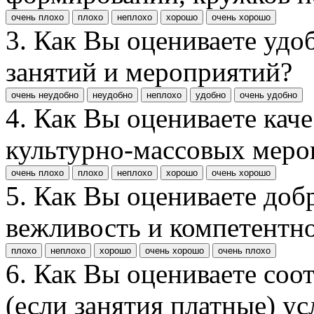
очень плохо
плохо
неплохо
хорошо
очень хорошо
3. Как Вы оцениваете удо
занятий и мероприятий?
очень неудобно
неудобно
неплохо
удобно
очень удобно
4. Как Вы оцениваете кач
культурно-массовых меро
очень плохо
плохо
неплохо
хорошо
очень хорошо
5. Как Вы оцениваете доб
вежливость и компетентн
плохо
неплохо
хорошо
очень хорошо
очень плохо
6. Как Вы оцениваете соо
(если занятия платные) у