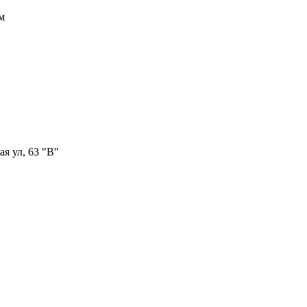
м
я ул, 63 "В"