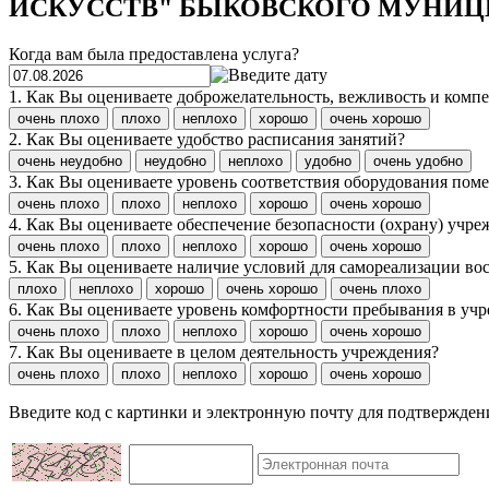
ИСКУССТВ" БЫКОВСКОГО МУНИЦ
Когда вам была предоставлена услуга?
1. Как Вы оцениваете доброжелательность, вежливость и комп
очень плохо
плохо
неплохо
хорошо
очень хорошо
2. Как Вы оцениваете удобство расписания занятий?
очень неудобно
неудобно
неплохо
удобно
очень удобно
3. Как Вы оцениваете уровень соответствия оборудования пом
очень плохо
плохо
неплохо
хорошо
очень хорошо
4. Как Вы оцениваете обеспечение безопасности (охрану) учре
очень плохо
плохо
неплохо
хорошо
очень хорошо
5. Как Вы оцениваете наличие условий для самореализации вос
плохо
неплохо
хорошо
очень хорошо
очень плохо
6. Как Вы оцениваете уровень комфортности пребывания в учре
очень плохо
плохо
неплохо
хорошо
очень хорошо
7. Как Вы оцениваете в целом деятельность учреждения?
очень плохо
плохо
неплохо
хорошо
очень хорошо
Введите код с картинки и электронную почту для подтвержде